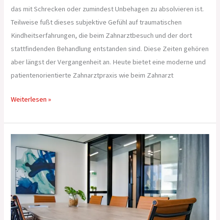
das mit Schrecken oder zumindest Unbehagen zu absolvieren ist.
Teilweise fußt dieses subjektive Gefühl auf traumatischen
Kindheitserfahrungen, die beim Zahnarztbesuch und der dort
stattfindenden Behandlung entstanden sind. Diese Zeiten gehören
aber längst der Vergangenheit an. Heute bietet eine moderne und
patientenorientierte Zahnarztpraxis wie beim Zahnarzt
Weiterlesen »
Was
man
beim
privaten
Putzen
gerne
mal