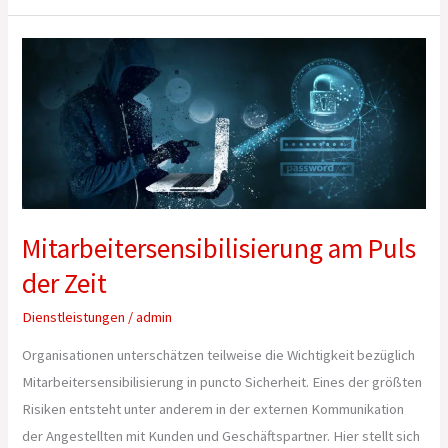
Mitarbeitersensibilisierung
am
Puls
der
Zeit
Mitarbeitersensibilisierung am Puls
der Zeit
Dienstleistungen
/
admin
Organisationen unterschätzen teilweise die Wichtigkeit bezüglich
Mitarbeitersensibilisierung in puncto Sicherheit. Eines der größten
Risiken entsteht unter anderem in der externen Kommunikation
der Angestellten mit Kunden und Geschäftspartner. Hier stellt sich