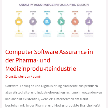
Computer
Software
Assurance
in
der
Pharma-
und
Medizinprodukteindustrie
Computer Software Assurance in
der Pharma- und
Medizinprodukteindustrie
Dienstleistungen
/
admin
Software-Lösungen und Digitalisierung sind heute aus praktisch
allen Wirtschafts- und Industriebereichen nicht mehr wegzudenken
und absolut existentiell, wenn ein Unternehmen am Markt
bestehen will. In der Pharma- und Medizinprodukte Branche heißt