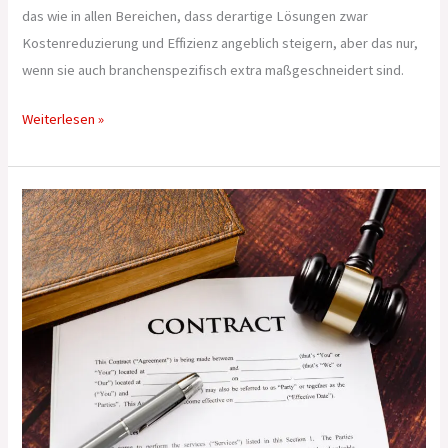
das wie in allen Bereichen, dass derartige Lösungen zwar
Kostenreduzierung und Effizienz angeblich steigern, aber das nur,
wenn sie auch branchenspezifisch extra maßgeschneidert sind.
Weiterlesen »
Wann
gilt
ausländisches
Recht
im
Handel?