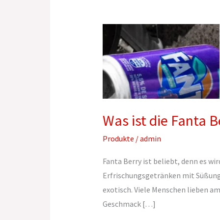
Was
ist
die
Fanta
Berry
und
was
Was ist die Fanta B
ist
Produkte
/
admin
die
Besonderheit?
Fanta Berry ist beliebt, denn es w
Erfrischungsgetränken mit Süßungs
exotisch. Viele Menschen lieben am
Geschmack […]